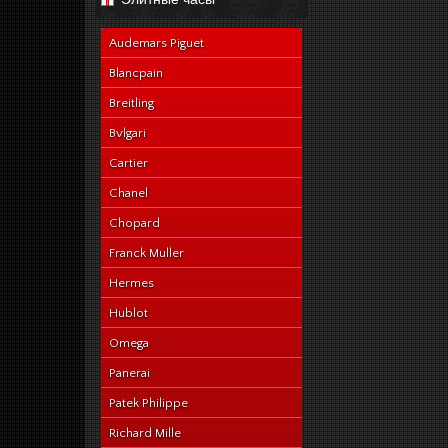
navy-alligator-en
Audemars Piguet
Blancpain
Breitling
Bvlgari
Cartier
Chanel
Chopard
Franck Muller
Hermes
Hublot
Omega
Panerai
Patek Philippe
Richard Mille