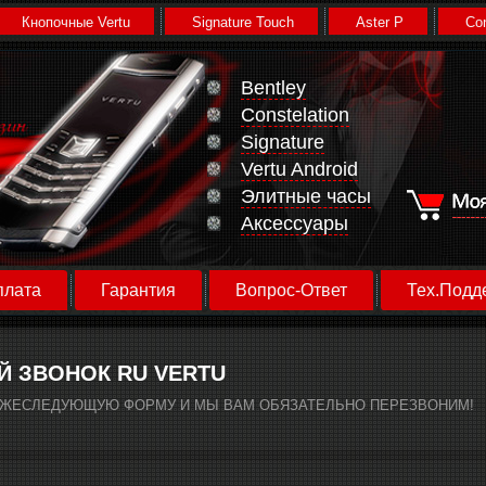
Кнопочные Vertu
Signature Touch
Aster P
Con
Bentley
Constelation
Signature
Vertu Android
Элитные часы
Аксессуары
плата
Гарантия
Вопрос-Ответ
Тех.Подд
Й ЗВОНОК RU VERTU
ИЖЕСЛЕДУЮЩУЮ ФОРМУ И МЫ ВАМ ОБЯЗАТЕЛЬНО ПЕРЕЗВОНИМ!