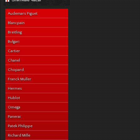
navy-alligator-en
Audemars Piguet
Blancpain
Breitling
Bvlgari
Cartier
Chanel
Chopard
Franck Muller
Hermes
Hublot
Omega
Panerai
Patek Philippe
Richard Mille