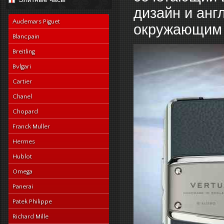
navy-alligator-en
дизайн и анг
Audemars Piguet
окружающим
Blancpain
Breitling
Bvlgari
Cartier
Chanel
Chopard
Franck Muller
Hermes
Hublot
Omega
Panerai
Patek Philippe
Richard Mille