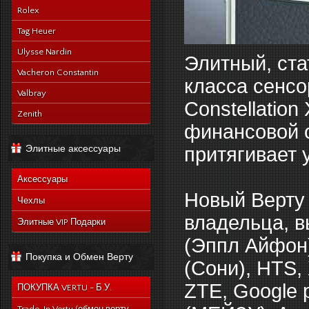
Rolex
Tag Heuer
Ulysse Nardin
Элитный, ста
Vacheron Constantin
класса сенс
Valbray
Constellatio
Zenith
финансовой с
Элитные аксессуары
притягивает 
Аксессуары
Новый Верту 
Чехлы
владельца, в
Элитные VIP Подарки
(Эппл Айфон)
Покупка и Обмен Верту
(Сони), HTS, 
ZTE, Google p
ПОКУПКА VERTU - Б.У.