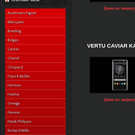
navy-alligator-en
Цена по запрос
Audemars Piguet
Blancpain
Breitling
Bvlgari
VERTU CAVIAR 
Cartier
Chanel
Chopard
Franck Muller
Hermes
Hublot
Цена по запрос
Omega
Panerai
Patek Philippe
Richard Mille