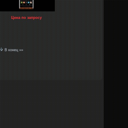
Цена по запросу
 »
В конец »»