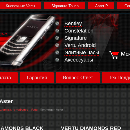
Кнопочные Vertu
Signature Touch
Aster P
Con
Bentley
Constelation
Signature
Vertu Android
Элитные часы
Аксессуары
плата
Гарантия
Вопрос-Ответ
Тех.Подд
Aster
элитных телефонов
-
Vertu
- Коллекция Aster
IAMONDS BLACK
VERTU DIAMONDS RED