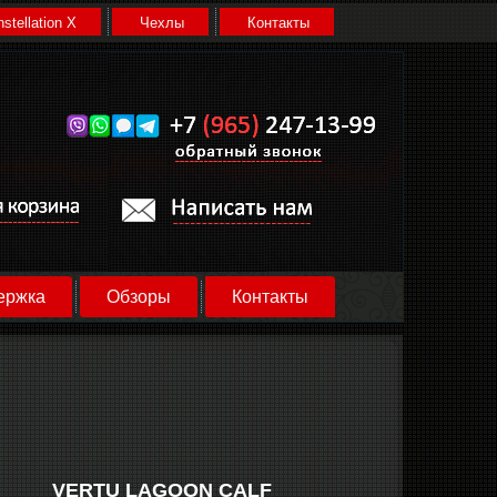
stellation X
Чехлы
Контакты
ержка
Обзоры
Контакты
VERTU LAGOON CALF