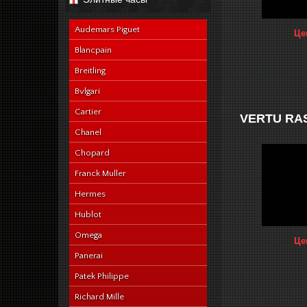
navy-alligator-en
Audemars Piguet
Це
Blancpain
Breitling
Bvlgari
Cartier
VERTU RA
Chanel
Chopard
Franck Muller
Hermes
Hublot
Omega
Це
Panerai
Patek Philippe
Richard Mille