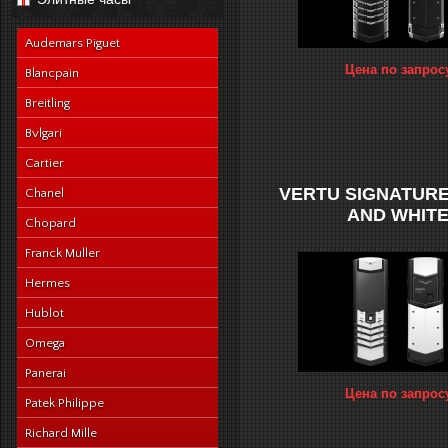
navy-alligator-en
Audemars Piguet
Цена по запрос
Blancpain
Breitling
Bvlgari
Cartier
VERTU SIGNATUR
Chanel
AND WHIT
Chopard
Franck Muller
Hermes
Hublot
Omega
Panerai
Цена по запрос
Patek Philippe
Richard Mille