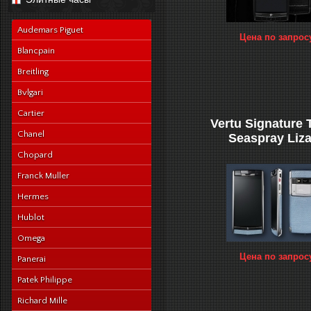
navy-alligator-en
Audemars Piguet
Цена по запрос
Blancpain
Breitling
Bvlgari
Cartier
Vertu Signature
Chanel
Seaspray Liz
Chopard
Franck Muller
Hermes
Hublot
Omega
Цена по запрос
Panerai
Patek Philippe
Richard Mille