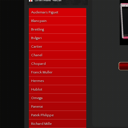
navy-alligator-en
Audemars Piguet
Blancpain
Breitling
Bvlgari
Cartier
Chanel
Chopard
Franck Muller
Hermes
Hublot
Omega
Panerai
Patek Philippe
Richard Mille