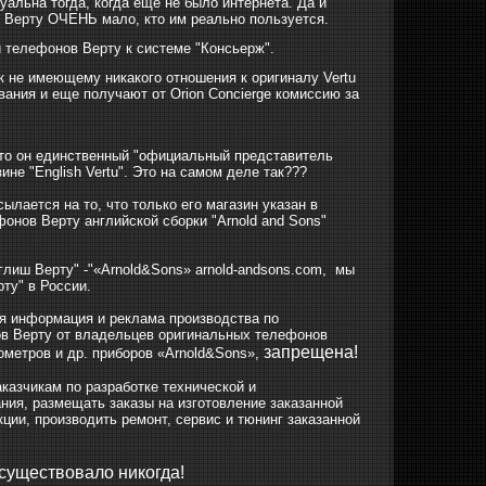
альна тогда, когда еще не было интернета. Да и
 Верту ОЧЕНЬ мало, кто им реально пользуется.
ии телефонов Верту к системе "Консьерж".
 к не имеющему никакого отношения к оригиналу Vertu
ания и еще получают от Orion Concierge комиссию за
, что он единственный "официальный представитель
ине "English Vertu". Это на самом деле так???
ылается на то, что только его магазин указан в
онов Верту английской сборки "Аrnold and Sons"
глиш Верту" -"«Arnold&Sons» arnold-andsons.com, мы
ту" в России.
ая информация и реклама производства по
ов Верту от владельцев оригинальных телефонов
запрещена!
ометров и др. приборов «Arnold&Sons»,
казчикам по разработке технической и
ания, размещать заказы на изготовление заказанной
ции, производить ремонт, сервис и тюнинг заказанной
существовало никогда!