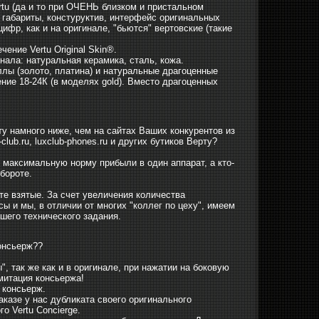
ertu (да и то при ОЧЕНЬ близком и пристальном
 габариты, констуруктив, интерфейс оригинальных
фр, как и на оригинале, "бьются" вертовские (такие
ение Vertu Original Skin®.
нала: натуральная керамика, сталь, кожа.
ллы (золото, платина) и натуральные драгоценные
ение 18-24К (в моделях gold). Вместо драгоценных
у намного ниже, чем на сайтах Ваших конкурентов из
club.ru, luxclub-phones.ru и других бутиков Верту?
ь максимальную норму прибыли в один аппарат, а кто-
обороте.
е взятые. За счет увеличения количества
 и мы, в отличии от многих "коллег по цеху", имеем
шего технического задания.
онсьерж??
, так же как и в оригинале, при нажатии на боковую
митация консьержа!
 консьерж.
аказе у нас дубликата своего оригинального
о Vertu Concierge.