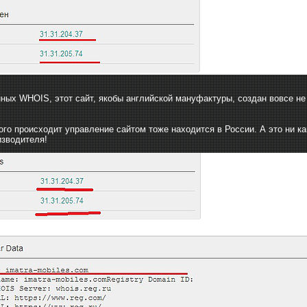
нных WHOIS, этот сайт, якобы английской мануфактуры, создан вовсе не 
рого происходит управление сайтом тоже находится в России. А это ни 
изводителя!