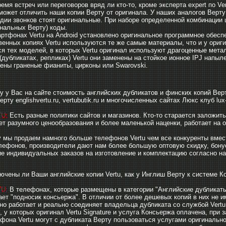
ремя встреч или переговоров вряд ли кто-то, кроме эксперта expert по V
может отличить наши копии Верту от оригинала. У наших аналогов Верту
дии звонков стоят оригинальные. При наборе определенной комбинации ци
инальных Верту) коды.
ртфонах Vertu на Android установлено оригинальное программное обеспеч
венных копиях Vertu используются те же самые материалы, что и у ориги
я тех моделей, в которых Vertu оригинал используют драгоценные мета
 (дубликатах, репликах) Vertu они заменены на стойкое ионное IPJ напыл
ены граненые фианиты, цирконы или Swarovski.
 у Вас на сайте стоимость английских дубликатов и финских копий Верт
рту englishvertu.ru, vertubutik.ru и многочисленных сайтах Люкс клуб lux-
U:
Есть разные политики сайтов и магазинов. Кто-то старается заложит
чет разумного ценообразования и более маленькой наценки, работает на 
 мы продаем намного больше телефонов Vertu чем все конкуренты вмест
ефонов, производители дают нам более большую оптовую скидку, бонусы
ие индивидуальных заказов на изготовление и комплектацию согласно на
ючены ли Ваши английские копии Vertu, как у Инглиш Верту к системе К
U:
В телефонах, которые размещены в категории "Английские дубликаты"
ает "подносик консьержа". В отличии от более дешевых копий в них не и
о работает и реально соединяет владельца дубликата со службой Vertu
 у которых оригинал Vertu Signature и услуга Консьержа оплачена, при з
фона Vertu могут с дубликата Верту пользоваться услугами оригинальног