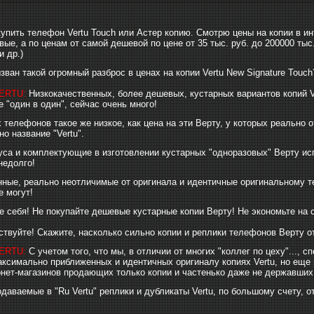
купить телефон Vertu Touch или Астер копию. Смотрю цены на копии в и
вые, а по ценам от самой дешевой по цене от 35 тыс. руб. до 200000 тыс
 и др.)
зван такой огромный разброс в ценах на копии Vertu New Signature Touch
ERTU:
Низкокачественных, более дешевых, кустарных вариантов копий V
 "один в один", сейчас очень много!
х телефонов такое же низкое, как цена на эти Верту, у которых реально 
о название "Vertu".
са и комплектующие в изготовлении кустарных "одноразовых" Верту ис
недолго!
ные, реально неотличимые от оригинала и идентичные оригинальному те
е могут!
е себя! Не покупайте дешевые кустарные копии Верту! Не экономьте на с
ствуйте! Скажите, насколько сильно копии и реплики телефонов Верту о
ERTU:
С учетом того, что мы, в отличии от многих "коллег по цеху"..., 
ксимально приближенных и идентичных оригиналу копиях Vertu, но еще п
рнет-магазинов продающих только копии и частенько даже не державших V
одаваемые в "Ru Vertu" реплики и дубликаты Vertu, по большому счету, 