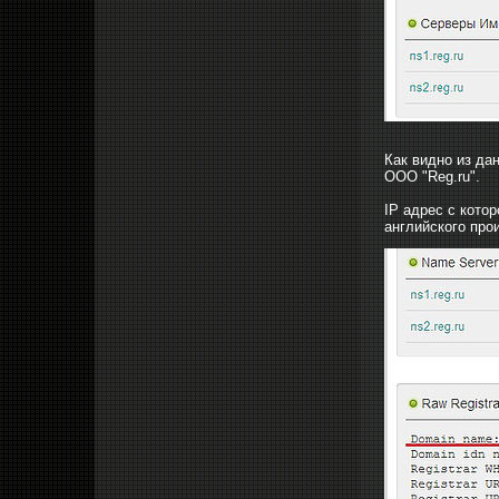
Как видно из да
ООО "Reg.ru".
IP адрес с кото
английского про