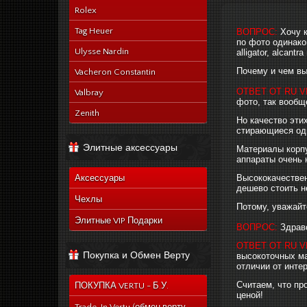
Rolex
Tag Heuer
ВОПРОС:
Хочу 
по фото одинако
Ulysse Nardin
alligator, alcantra
Почему и чем вы
Vacheron Constantin
ОТВЕТ ОТ RU V
Valbray
фото, так вообще
Zenith
Но качество эти
стирающиеся одн
Элитные аксессуары
Материалы корпу
аппараты очень 
Высококачествен
Аксессуары
дешево стоить н
Чехлы
Потому, уважайт
Элитные VIP Подарки
ВОПРОС:
Здрав
ОТВЕТ ОТ RU V
Покупка и Обмен Верту
высокоточных ма
отличии от инте
Считаем, что пр
ПОКУПКА VERTU - Б.У.
ценой!