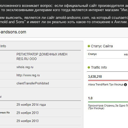
зложенного возникает вопрос: если официальный сайт производителя ан
 то эксклюзивными дилерами кого тогда является интернет магазин "Ин
ем выяснить, является ли сайт arnold-andsons.com, на который ссылает
nold and Sons" и имеет ли он реально хоть какое-то отношение к Англии.