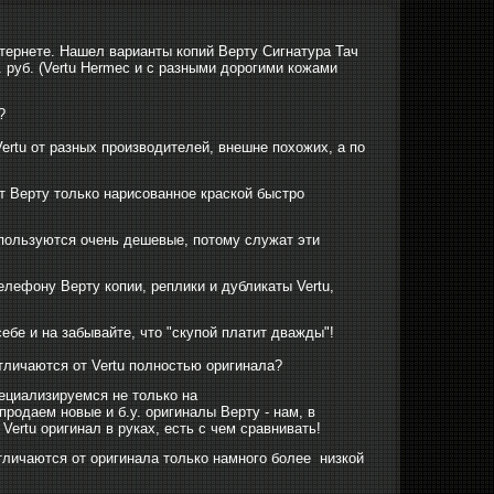
нтернете. Нашел варианты копий Верту Сигнатура Тач
. руб. (Vertu Hermec и с разными дорогими кожами
?
ertu от разных производителей, внешне похожих, а по
от Верту только нарисованное краской быстро
пользуются очень дешевые, потому служат эти
лефону Верту копии, реплики и дубликаты Vertu,
ебе и на забывайте, что "скупой платит дважды"!
тличаются от Vertu полностью оригинала?
специализируемся не только на
родаем новые и б.у. оригиналы Верту - нам, в
ertu оригинал в руках, есть с чем сравнивать!
отличаются от оригинала только намного более низкой