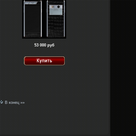
53 000 руб
 »
В конец »»