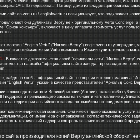
нашему мнению, консьерж - функция уже морально устаревшая, была акту
нсьержа ОЧЕНЬ недешевы...! Потому, даже из владельцев оригинальных
ми сайт en-vertu.ru / englishvertu.ru позиционирует, что подключает коп
о подключают они дубликаты Верту не к оригинальному Vertu Concierge, а
е "Орион консьерж", включают в цену аппарата стоимость услуг пользов
ентов.
ет магазин "English Vertu" ("Инглиш Верту") englishvertu.ru утверждает
ссии" и английские копии Vertu возможно в России купить только в магаз
TU:
В качестве доказательства своей "официальности" "Инглиш Верту" сс
авительства на якобы "официальном сайте завода - производителя телеф
com
ле, зайдя на якобы официальный сайт по версии интернет магазина "Ин
зин "English Vertu" указан в качестве представителей "Арнольд Сонс Вер
твии с законодательством Великобритании (Англии), какая-либо публичн
П подарков и принимающего заказы на тюнинг и изготовление дубликат
гося на территории английского завода автомобильных спидометров, тах
ают как инжиниринговая компания. Они имеют право оказывать услуги за
 документации, от имени и за счет заказчика, согласно технического зад
ествлять технический надзор и контроль за качеством заказанной продук
о сайта производителя копий Верту английской сборки" не 