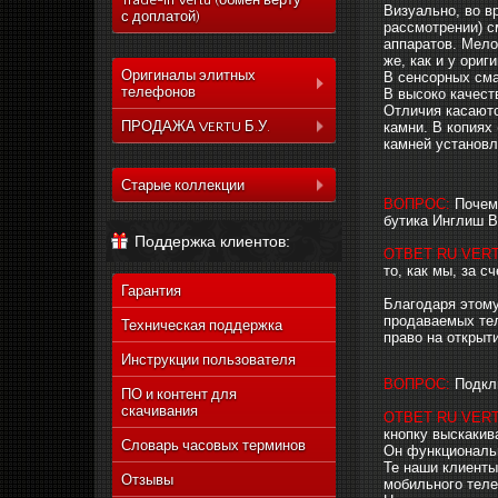
Trade-In Vertu (обмен верту
Визуально, во в
с доплатой)
рассмотрении) с
аппаратов. Мело
же, как и у ориг
Оригиналы элитных
В сенсорных сма
телефонов
В высоко качест
Отличия касаютс
Коллекция Aster
ПРОДАЖА VERTU Б.У.
камни. В копиях
камней установл
Коллекция Constelation
Коллекция Aster
Коллекция Signature
Старые коллекции
Коллекция Constelation
ВОПРОС:
Почему
Коллекция Ascent
Vertu Constellation Quest
Коллекция Signature
бутика Инглиш Ве
Поддержка клиентов:
Коллекция Signature
Vertu Ascent X
Коллекция Ascent
ОТВЕТ RU VERT
Touch
то, как мы, за с
Vertu Constellation Ayxta
Коллекция Signature
Коллекция Новый
Гарантия
Touch
Vertu Constellation Pure
Благодаря этому
Signature Touch
продаваемых тел
Коллекция Новый
Техническая поддержка
Vertu Constellation Exotic
право на открыт
Signature Touch
Инструкции пользователя
Vertu Constellation Vivre
ВОПРОС:
Подкл
Vertu Signature S Design
ПО и контент для
скачивания
ОТВЕТ RU VERT
Vertu Constellation
кнопку выскакив
Rococo
Словарь часовых терминов
Он функциональн
Vertu Constellation
Те наши клиенты,
Monogram
Отзывы
мобильного теле