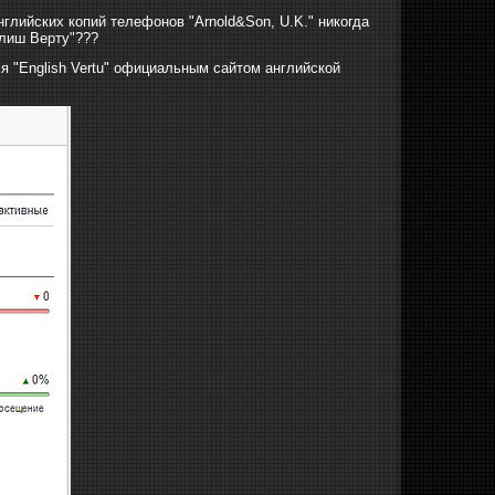
глийских копий телефонов "Arnold&Son, U.K." никогда
глиш Верту"???
ся "English Vertu" официальным сайтом английской