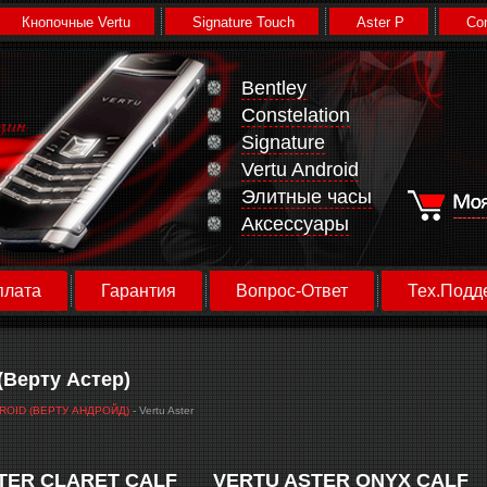
Кнопочные Vertu
Signature Touch
Aster P
Con
Bentley
Constelation
Signature
Vertu Android
Элитные часы
Аксессуары
плата
Гарантия
Вопрос-Ответ
Тех.Подд
 (Верту Астер)
ROID (ВЕРТУ АНДРОЙД)
- Vertu Aster
TER CLARET CALF
VERTU ASTER ONYX CALF