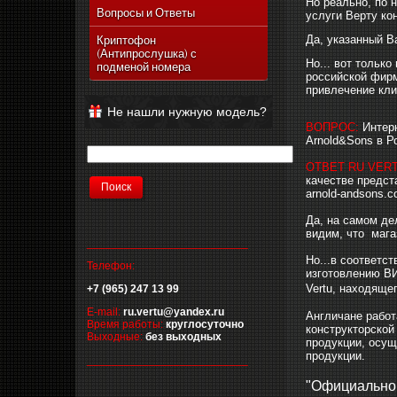
Но реально, по 
Vertu Ascent Ti
Вопросы и Ответы
услуги Верту ко
Vertu Signature
Да, указанный Ва
Криптофон
(Антипрослушка) с
Vertu Ferrari Edition
Но... вот тольк
подменой номера
российской фирм
Vertu Racetrack Legends
привлечение кли
Vertu Ascent
Не нашли нужную модель?
Vertu Signature Diamonds
ВОПРОС:
Интерн
Arnold&Sons в Ро
Vertu Signature Touch
ОТВЕТ RU VER
Vertu Constellation Extra
качестве предст
Vertu Constellation Touch
arnold-andsons.
Vertu Aster
Да, на самом де
видим, что мага
__________________________
Но...в соответс
Телефон:
изготовлению ВИ
Vertu, находяще
+7 (965) 247 13 99
E-mail:
ru.vertu@yandex.ru
Англичане работ
Время работы:
круглосуточно
конструкторской
Выходные:
без выходных
продукции, осущ
продукции.
__________________________
"Официальног