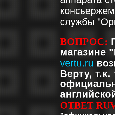
консьержем
службы "Ор
ВОПРОС:
магазине 
vertu.ru
воз
Верту, т.к
официальн
английско
ОТВЕТ RU