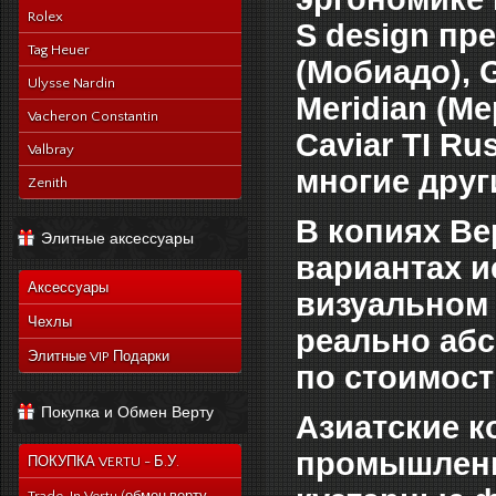
Rolex
S design пр
Tag Heuer
(Мобиадо), G
Ulysse Nardin
Meridian (Ме
Vacheron Constantin
Caviar TI Ru
Valbray
многие друг
Zenith
В копиях Ве
Элитные аксессуары
вариантах и
Аксессуары
визуальном 
Чехлы
реально абс
Элитные VIP Подарки
по стоимост
Покупка и Обмен Верту
Азиатские к
промышленн
ПОКУПКА VERTU - Б.У.