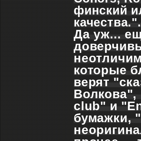
финский и
качества.".
Да уж... е
доверчивы
неотличим
которые б
верят "ск
Волкова",
club" и "E
бумажки, 
неоригина