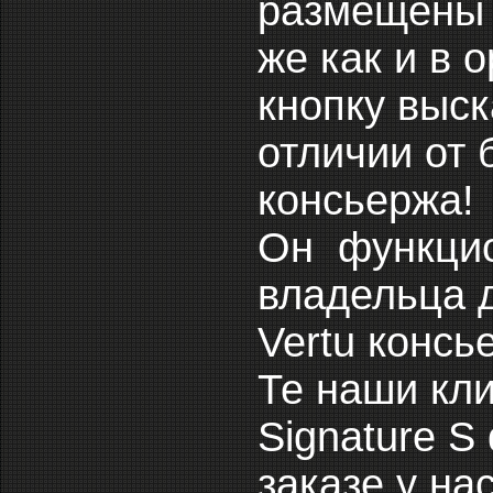
размещены в
же как и в 
кнопку выск
отличии от 
консьержа!
Он функцио
владельца 
Vertu консь
Те наши кли
Signature S
заказе у на