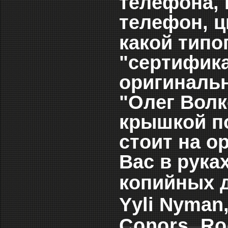
телефона, 
телефон, ц
какой тип
"сертифика
оригинальн
"Олег Волк
крышкой п
стоит на о
Вас в рука
копийных д
Yyli Nyman
Conors, Ro