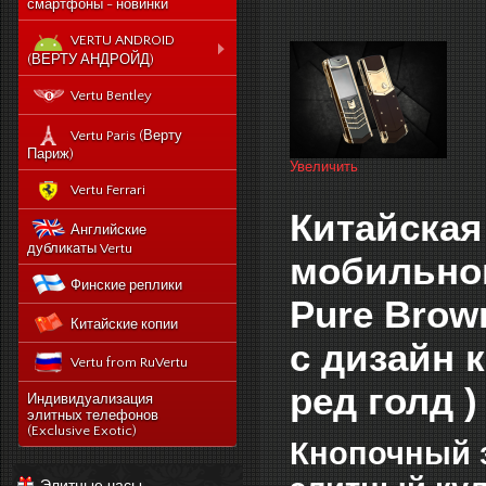
смартфоны - новинки
VERTU ANDROID
(ВЕРТУ АНДРОЙД)
Новый Vertu Signature
Vertu Bentley
New Touch
Vertu Constellation X duos
Vertu Paris (Верту
Sim - смартфон Верту
Париж)
Увеличить
Констелейшен икс на две
сим карты
Vertu Ferrari
Vertu Signature touch
Китайская
Английские
Vertu Aster (Верту Астер)
дубликаты Vertu
мобильног
Vertu Ti
Финские реплики
Vertu Constellation V
Pure Brow
Китайские копии
noviy-vertu-signature-
new-touch
с дизайн 
Vertu from RuVertu
catalog
ред голд )
category
543-vertu-signature-
Индивидуализация
touch-grape-lizard-
элитных телефонов
175-novyj-vertu-
en
(Exclusive Exotic)
signature-new-touch
Кнопочный з
514-vertu-signature-
new-touch-pure-
Элитные часы