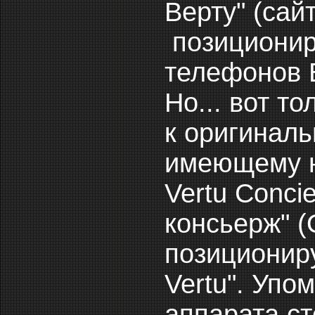
Верту" (сайт
позиционир
телефонов В
Но... вот т
к оригиналь
имеющему н
Vertu Conci
консьерж" (
позициониру
Vertu". Упо
аппарата ст