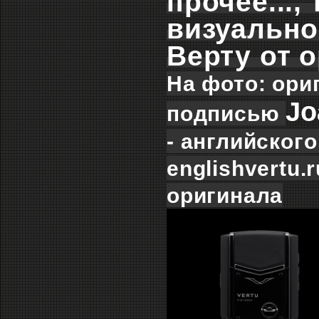
прочее...,
визуально
Верту от 
На фото: ори
Jo
подписью
- английског
englishvertu.
оригинала