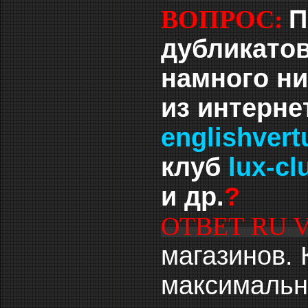
П
ВОПРОС:
дубликато
намного ни
из интерне
englishvert
клуб
lux-cl
и др.
?
ОТВЕТ RU 
магазинов. 
максимальн