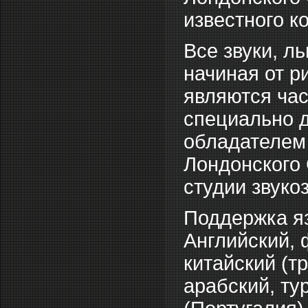
известного к
Все звуки, л
начиная от р
являются ча
специально д
обладателем
Лондонского
студии звуко
Поддержка я
Английский, 
китайский (т
арабский, ту