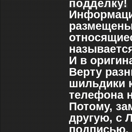
подделку!
Информацио
размещены
относящие
называетс
И в оригин
Верту разн
шильдики к
телефона н
Потому, з
другую, с
подписью, 