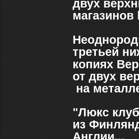
двух верхн
магазинов l
Неоднородн
третьей ни
копиях Вер
от двух ве
на металле
"Люкс клуб
из Финлянд
Англии...