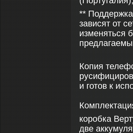
(Португалия)
** Поддержка
зависят от с
изменяться б
предлагаемых
Копия телеф
русифицирова
и готов к ис
Комплектация
коробка Верт
две аккумуля