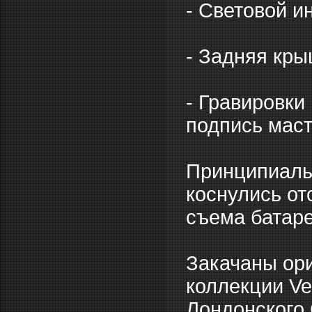
- Световой и
- Задняя кры
- Гравировки
подпись мас
Принципиальн
коснулись от
съема батаре
Закачаны ор
коллекции Ve
Лондонского