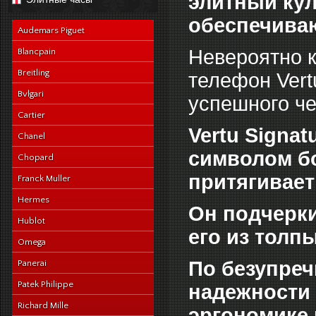
элитный кул
navy-alligator-en
обеспечива
Audemars Piguet
Невероятно к
Blancpain
Breitling
телефон Vert
Bvlgari
успешного че
Cartier
Vertu Signa
Chanel
символом бо
Chopard
притягивает
Franck Muller
Hermes
Он подчерки
Hublot
его из толп
Omega
По безупреч
Panerai
Patek Philippe
надежности 
Richard Mille
эргономике 