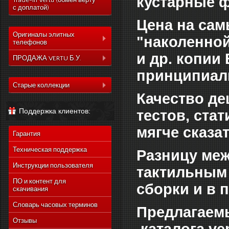
кустарные ф
Trade-In Vertu (обмен верту
с доплатой)
Цена на сам
Оригиналы элитных
"наколенной
телефонов
и др. копии
Коллекция Aster
ПРОДАЖА VERTU Б.У.
Коллекция Constelation
принципиаль
Коллекция Aster
Коллекция Signature
Старые коллекции
Коллекция Constelation
Качество де
Коллекция Ascent
Vertu Constellation Quest
Коллекция Signature
Поддержка клиентов:
тестов, стат
Коллекция Signature
Vertu Ascent X
Коллекция Ascent
Touch
Vertu Constellation Ayxta
мягче сказат
Коллекция Signature
Коллекция Новый
Гарантия
Touch
Vertu Constellation Pure
Signature Touch
Коллекция Новый
Техническая поддержка
Разницу меж
Vertu Constellation Exotic
Signature Touch
Инструкции пользователя
Vertu Constellation Vivre
тактильным
Vertu Signature S Design
ПО и контент для
сборки и в 
скачивания
Vertu Constellation
Rococo
Словарь часовых терминов
Предлагаемы
Vertu Constellation
Monogram
Отзывы