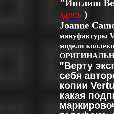
"Инглиш В
здесь
)
Joanne Came
мануфактуры V
модели коллекци
ОРИГИНАЛЬНЫХ
"Верту экс
себя автор
копии Vertu
какая подп
маркирово