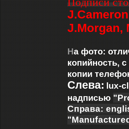
Подписи сто
J.Cameron,
J.Morgan, M
Н
а фото: отл
копийность, 
копии телефон
Слева:
lux-c
надписью
"Pr
Справа: engli
"Manufacture