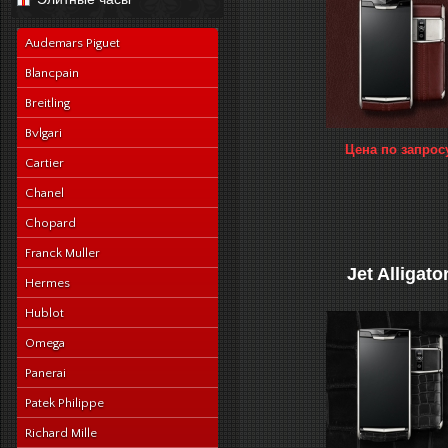
navy-alligator-en
Audemars Piguet
Blancpain
Breitling
Bvlgari
Цена по запрос
Cartier
Chanel
Chopard
Franck Muller
Jet Alligato
Hermes
Hublot
Omega
Panerai
Patek Philippe
Richard Mille