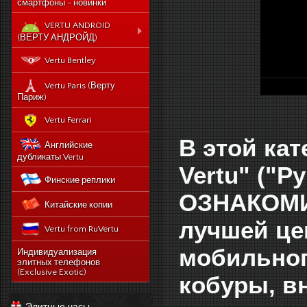
смартфоны - новинки
VERTU ANDROID
(ВЕРТУ АНДРОЙД)
Новый Vertu Signature
Vertu Bentley
New Touch
Vertu Constellation X duos
Vertu Paris (Верту
Sim - смартфон Верту
Париж)
Констелейшен икс на две
сим карты
Vertu Ferrari
Vertu Signature touch
В этой кат
Английские
Vertu Aster (Верту Астер)
дубликаты Vertu
Vertu" ("Р
Vertu Ti
Финские реплики
Vertu Constellation V
ОЗНАКОМИ
Китайские копии
noviy-vertu-signature-
new-touch
лучшей це
Vertu from RuVertu
catalog
мобильног
category
543-vertu-signature-
Индивидуализация
touch-grape-lizard-
элитных телефонов
175-novyj-vertu-
en
(Exclusive Exotic)
кобуры, в
signature-new-touch
514-vertu-signature-
new-touch-pure-
Элитные часы