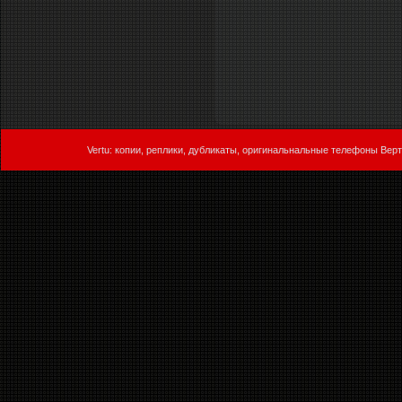
Vertu: копии, реплики, дубликаты, оригинальнальные телефоны Верт