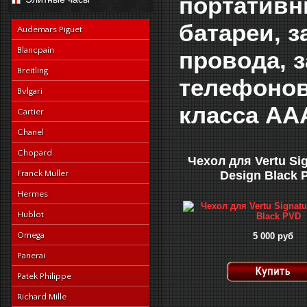
портативн
navy-alligator-en
батареи, з
Audemars Piguet
Blancpain
провода, 
Breitling
телефонов
Bvlgari
класса ААА
Cartier
Chanel
Chopard
Чехол для Vertu Si
Franck Muller
Design Black 
Hermes
Hublot
Omega
5 000 руб
Panerai
Patek Philippe
Richard Mille